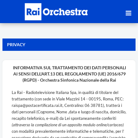
PRIVACY
INFORMATIVA SUL TRATTAMENTO DEI DATI PERSONALI
AI SENSI DELL'ART.13 DEL REGOLAMENTO (UE) 2016/679
(RGPD) - Orchestra Sinfonica Nazionale della Rai
La Rai - Radiotelevisione Italiana Spa, in qualità di titolare del
trattamento (con sede in Viale Mazzini 14 - 00195, Roma, PEC:
raispa@postacertificata.rai.it, Centralino: 06 38781), tratterà i
dati personali (Cognome, Nome ,data e luogo di nascita, domicilio,
recapito telefonico, e-mail) da Lei spontaneamente conferiti
(attraverso la compilazione di un apposito modulo online/cartaceo)
con modalità prevalentemente informatiche e telematiche, per l’
esecuzione derivante da un contratto di compravendita (acquisto