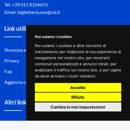
Tel: +39 011 8104653
Email: biglietteria.osn@rai.it
Link utili
Noi usiamo i cookies
Noi usiamo i cookies e altre tecniche di
Sicurezza e pagamento
Regolamento del servizio
tracciamento per migliorare la tua esperienza di
navigazione nel nostro sito, per mostrarti
Privacy
Contatti
contenuti personalizzati e annunci mirati, per
analizzare il traffico sul nostro sito, e per capire
Faq
Cookie
da dove arrivano i nostri visitatori.
Aggiorna cookies
Accetto
Rifiuto
Altri link
Cambia le mie impostazioni
Accedi