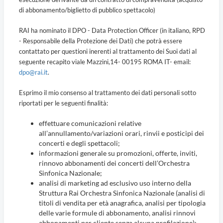
di abbonamento/biglietto di pubblico spettacolo)
RAI ha nominato il DPO - Data Protection Officer (in italiano, RPD
- Responsabile della Protezione dei Dati) che potrà essere
contattato per questioni inerenti al trattamento dei Suoi dati al
seguente recapito viale Mazzini,14- 00195 ROMA IT- email:
dpo@rai.it
.
Esprimo il mio consenso al trattamento dei dati personali sotto
riportati per le seguenti finalità:
effettuare comunicazioni relative
all’annullamento/variazioni orari, rinvii e posticipi dei
concerti e degli spettacoli;
informazioni generale su promozioni, offerte, inviti,
rinnovo abbonamenti dei concerti dell’Orchestra
Sinfonica Nazionale;
analisi di marketing ad esclusivo uso interno della
Struttura Rai Orchestra Sinfonica Nazionale (analisi di
titoli di vendita per età anagrafica, analisi per tipologia
delle varie formule di abbonamento, analisi rinnovi
abbonamenti per cliente senza alcuna profilazione);