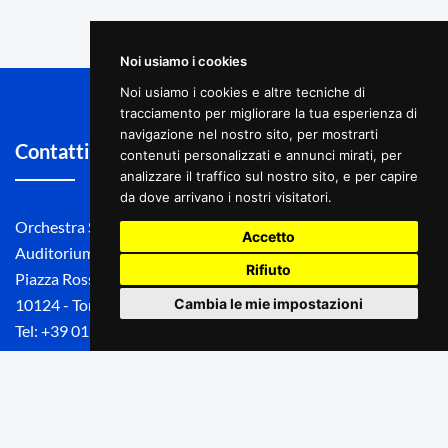
Noi usiamo i cookies
Noi usiamo i cookies e altre tecniche di
tracciamento per migliorare la tua esperienza di
navigazione nel nostro sito, per mostrarti
Contatti
contenuti personalizzati e annunci mirati, per
analizzare il traffico sul nostro sito, e per capire
da dove arrivano i nostri visitatori.
Orchestra Sinfonica Nazionale della Rai
Accetto
Auditorium Rai "A. Toscanini"
Rifiuto
Piazza Rossaro snc
Cambia le mie impostazioni
10124 - Torino
Tel: +39 011 8104653
Email: biglietteria.osn@rai.it
Link utili